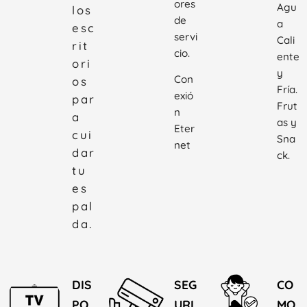
ores
Agu
los
de
a
esc
servi
Cali
rit
cio.
ente
ori
y
Con
os
Fría.
exió
par
Frut
n
a
as y
Eter
cui
Sna
net
dar
ck.
tu
es
pal
da.
DIS
SEG
CO
PO
URI
MO