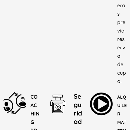
era
s
pre
via
res
erv
a
de
cup
o.
Se
CO
ALQ
gu
AC
UILE
rid
HIN
R
ad
G
MAT