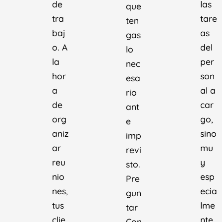
de
las
que
tra
tare
ten
baj
as
gas
o. A
del
lo
la
per
nec
hor
son
esa
a
al a
rio
de
car
ant
org
go,
e
aniz
sino
imp
ar
mu
revi
reu
y
sto.
nio
esp
Pre
nes,
ecia
gun
tus
lme
tar
clie
nte
Con