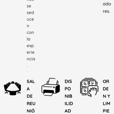
ado
se
res.
sed
uce
n
con
la
exp
erie
ncia
.
SAL
DIS
OR
A
PO
DE
DE
NIB
N Y
REU
ILID
LIM
NIÓ
AD
PIE