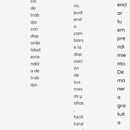
cio
enci
os,
de
pudi
ar
trab
end
tu
ajo
o
con
em
cam
disp
pre
biars
onibi
ndi
e la
lidad
disp
mie
exte
osici
nto.
ndid
ón
a de
De
de
trab
ma
sus
ajo.
ner
mes
as y
a
sillas
gra
,
tuit
facili
a
tand