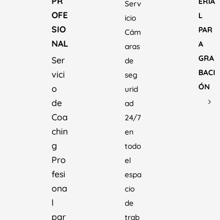
PR
ERIA
Serv
OFE
L
icio
SIO
PAR
Cám
NAL
A
aras
GRA
Ser
de
BACI
vici
seg
ÓN
o
urid
de
ad
Coa
24/7
chin
en
g
todo
Pro
el
fesi
espa
ona
cio
l
de
par
trab