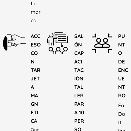
tu
mar
ca.
ACC
SAL
PU
ESO
ÓN
NT
CO
CAP
O
N
ACI
DE
TAR
TAC
ENC
JET
IÓN
UE
A
TAL
NT
MA
LER
RO
GN
PAR
En
ETI
A 10
Do
CA
PER
It
SO
Que
las